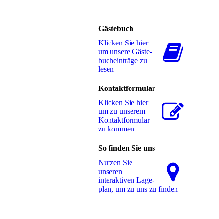
Gästebuch
Klicken Sie hier
um unsere Gäs­te­
buch­ein­trä­ge zu
lesen
Kontaktformular
Klicken Sie hier
um zu unserem
Kon­takt­for­mu­lar
zu kommen
So finden Sie uns
Nutzen Sie
unseren
interaktiven La­ge­
plan, um zu uns zu finden